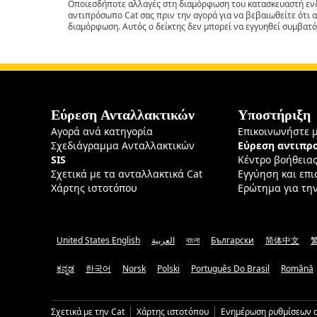
Οποιεσδήποτε αλλαγές στη διαμόρφωση του κατασκευαστή ενδ
αντιπρόσωπο Cat σας πριν την αγορά για να βεβαιωθείτε ότι 
διαμόρφωση. Αυτός ο δείκτης δεν μπορεί να εγγυηθεί συμβατό
Εύρεση Ανταλλακτικών
Υποστήριξη
Αγορά ανά κατηγορία
Επικοινωνήστε 
Σχεδιάγραμμα Ανταλλακτικών
Εύρεση αντιπ
SIS
Κέντρο βοήθεια
Σχετικά με τα ανταλλακτικά Cat
Εγγύηση και επ
Χάρτης ιστοτόπου
Ερώτημα για τη
United States English
العربية
বাংলা
Български
简体中文
ಕನ್ನಡ
한국어
Norsk
Polski
Português Do Brasil
Română
Σχετικά με την Cat
Χάρτης ιστοτόπου
Ενημέρωση ρυθμίσεων c