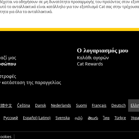
έχεται να οδηγήσουν σε μη δυνατότητα προσαρμογής του προϊόντος στον εξοπλ
αυτό το ανταλλακτικό είναι κατάλληλο για τον εξοπλισμό Cat σας στην τρέχουσα
τητα για όλα τα ανταλλακτικά.
Ο λογαριασμός μου
μαζί μας
Καλάθι αγορών
ροσώπου
Cat Rewards
ς
ιστροφές
ν κατάσταση της παραγγελίας
繁體中文
Čeština
Dansk
Nederlands
Suomi
Français
Deutsch
Ελλη
Русский
Español (Latino)
Svenska
தமிழ்
తెలుగు
ไทย
Türkçe
Укр
ookies