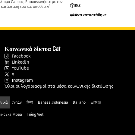
ισμό Cat σας. Επικοινωνήστε με τον
Κιτ
 κατάστασή του και υποθετική
Αντικαταστάθηκε
Κοινωνικά δίκτυα Cat
Facebook
LinkedIn
YouTube
X
Instagram
Όλοι οι λογαριασμοί στα μέσα κοινωνικής δικτύωσης
νικά
עברית
हिन्दी
Bahasa Indonesia
Italiano
日本語
аїнська Мова
Tiếng Việt