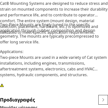
Cat® Mounting Systems are designed to reduce stress and
strain on mounted components to increase their durability
and performance life, and to contribute to operator
comfort. The entire system (mount design, material
Two-Piece Mounts are finely tuned to the specific
selection, placement, hardware, etc.) is optimized and
application through rubber composition and design
validated to meet specific application requirements.
geometry. The mounts are typically precompressed to
offer long service life.
Applications:
Two-piece Mounts are used in a wide variety of Cat system
installations, including engines, transmissions,
aftertreatment systems, electronics, cabs and HVAC
systems, hydraulic components, and structures.
Προδιαγραφές
Μονάδες μέτρησης