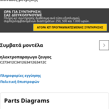
ΏΡΑ ΓΙΑ ΣΥΝΤΉΡΗΣΗ;
ΣΑΣ ΔΙΕΥΚΟΛΎΝΟΥΜΕ
Πλήρη κιτ συντήρησης διαθέσιμα ανά τύπο εξοπλισμού,
συμπεριλαμβανομένων διαστημάτων 250, 500 και 1.000 ωρών.
ΑΓΟΡΆ ΚΙΤ ΠΡΟΓΡΑΜΜΑΤΙΣΜΈΝΗΣ ΣΥΝΤΉΡΗΣΗΣ
Συμβατά μοντέλα
ηλεκτροπαραγωγο ζευγος
C27
3412C
3412
G3412
G3412C
Πληροφορίες εγγύησης
Πολιτική Επιστροφών
Parts Diagrams