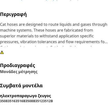
Περιγραφή
Cat hoses are designed to route liquids and gases through
machine systems. These hoses are fabricated from
superior materials to withstand application specific
pressures, vibration tolerances and flow requirements for
Cat heavy-duty equipment. Cat hydraulic hose and
couplings are subjected to the most rigorous testing
processes in the industry. Every Cat hose and coupling
Προδιαγραφές
combination is tested as a system to ensure a perfect fit
that yields maximum safety and dependability.
Μονάδες μέτρησης
Συμβατά μοντέλα
ηλεκτροπαραγωγο ζευγος
3508
3516
3516B
3508B
3512
3512B