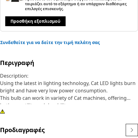
ταιριάζει αυτό το εξάρτημα ή αν υπάρχουν διαθέσιμες
επιλογές επισκευής.
Προσθήκη εξοπλισμού
Συνδεθείτε για να δείτε την τιμή πελάτη σας
Περιγραφή
Description:
Using the latest in lighting technology, Cat LED lights burn
bright and have very low power consumption.
This bulb can work in variety of Cat machines, offering
both versatility and durability.
Attributes:
• Red LED bulb
• T-3 1/4 bulb size
Προδιαγραφές
• 24V