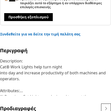
ταιριάζει αυτό το εξάρτημα ή αν υπάρχουν διαθέσιμες
επιλογές επισκευής.
Προσθήκη εξοπλισμού
Συνδεθείτε για να δείτε την τιμή πελάτη σας
Περιγραφή
Description:
Cat® Work Lights help turn night
into day and increase productivity of both machines and
operators.
Attributes:
1) Premium Cat Lights are designed to meet the
demanding vibration levels of both large and small
Προδιαγραφές
machines