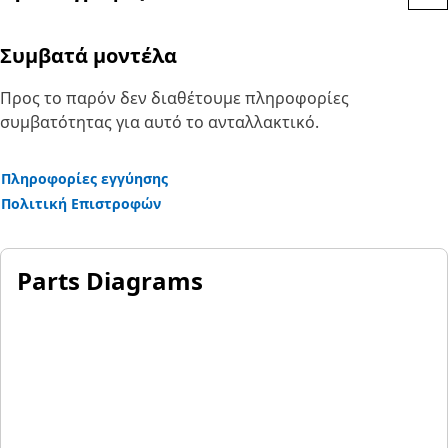
2)Cat Lights are adaptable to other machines in your fleet,
and can be retrofitted to older machines
Συμβατά μοντέλα
Application:
Προς το παρόν δεν διαθέτουμε πληροφορίες
Designed for use in extremely tough conditions.
συμβατότητας για αυτό το ανταλλακτικό.
Πληροφορίες εγγύησης
Πολιτική Επιστροφών
Parts Diagrams