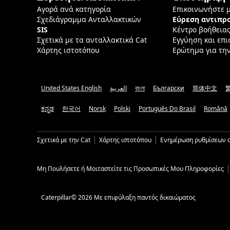
Αγορά ανά κατηγορία
Επικοινωνήστε 
Σχεδιάγραμμα Ανταλλακτικών
Εύρεση αντιπ
SIS
Κέντρο βοήθεια
Σχετικά με τα ανταλλακτικά Cat
Εγγύηση και επ
Χάρτης ιστοτόπου
Ερώτημα για τη
United States English
العربية
বাংলা
Български
简体中文
ಕನ್ನಡ
한국어
Norsk
Polski
Português Do Brasil
Română
Σχετικά με την Cat
Χάρτης ιστοτόπου
Ενημέρωση ρυθμίσεων c
Μη Πουλήσετε ή Μοιταστείτε τις Προσωπικές Μου Πληροφορίες
Caterpillar© 2026 Με επιφύλαξη παντός δικαιώματος