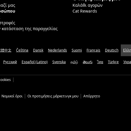
μαζί μας
Καλάθι αγορών
ροσώπου
Cat Rewards
ς
ιστροφές
ν κατάσταση της παραγγελίας
繁體中文
Čeština
Dansk
Nederlands
Suomi
Français
Deutsch
Ελλη
Русский
Español (Latino)
Svenska
தமிழ்
తెలుగు
ไทย
Türkçe
Укр
ookies
Νομικοί όροι
Οι προτιμήσεις μάρκετινγκ μου
Απόρρητο