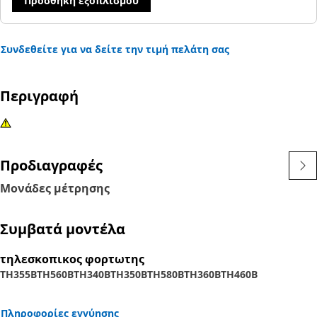
Προσθήκη εξοπλισμού
Συνδεθείτε για να δείτε την τιμή πελάτη σας
Περιγραφή
Προδιαγραφές
Μονάδες μέτρησης
Συμβατά μοντέλα
τηλεσκοπικος φορτωτης
TH355B
TH560B
TH340B
TH350B
TH580B
TH360B
TH460B
Πληροφορίες εγγύησης