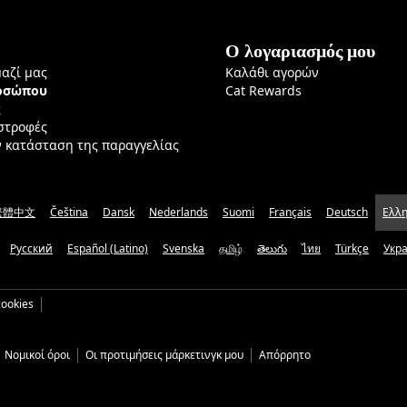
Ο λογαριασμός μου
μαζί μας
Καλάθι αγορών
ροσώπου
Cat Rewards
ς
ιστροφές
ν κατάσταση της παραγγελίας
繁體中文
Čeština
Dansk
Nederlands
Suomi
Français
Deutsch
Ελλη
Русский
Español (Latino)
Svenska
தமிழ்
తెలుగు
ไทย
Türkçe
Укр
ookies
Νομικοί όροι
Οι προτιμήσεις μάρκετινγκ μου
Απόρρητο