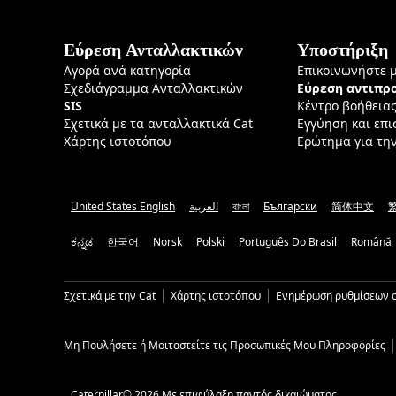
Εύρεση Ανταλλακτικών
Υποστήριξη
Αγορά ανά κατηγορία
Επικοινωνήστε 
Σχεδιάγραμμα Ανταλλακτικών
Εύρεση αντιπ
SIS
Κέντρο βοήθεια
Σχετικά με τα ανταλλακτικά Cat
Εγγύηση και επ
Χάρτης ιστοτόπου
Ερώτημα για τη
United States English
العربية
বাংলা
Български
简体中文
ಕನ್ನಡ
한국어
Norsk
Polski
Português Do Brasil
Română
Σχετικά με την Cat
Χάρτης ιστοτόπου
Ενημέρωση ρυθμίσεων c
Μη Πουλήσετε ή Μοιταστείτε τις Προσωπικές Μου Πληροφορίες
Caterpillar© 2026 Με επιφύλαξη παντός δικαιώματος