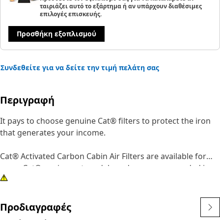
ταιριάζει αυτό το εξάρτημα ή αν υπάρχουν διαθέσιμες
επιλογές επισκευής.
Προσθήκη εξοπλισμού
Συνδεθείτε για να δείτε την τιμή πελάτη σας
Περιγραφή
It pays to choose genuine Cat® filters to protect the iron
that generates your income.
Cat® Activated Carbon Cabin Air Filters are available for
some Cat® equipment models and are recommended in
situations where odor is a significant problem.
In addition to absorbing odors better than competitive
Προδιαγραφές
products, activated carbon filters also deliver advanced