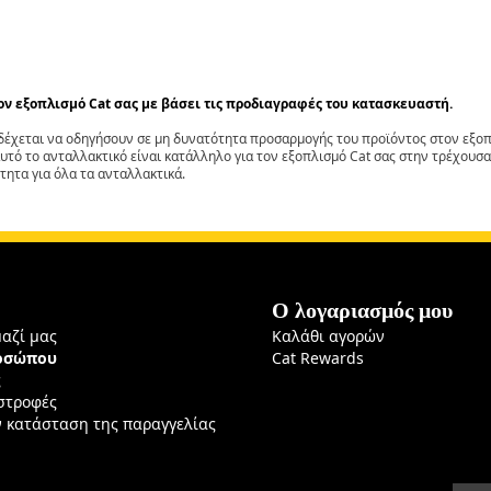
τον εξοπλισμό Cat σας με βάσει τις προδιαγραφές του κατασκευαστή.
έχεται να οδηγήσουν σε μη δυνατότητα προσαρμογής του προϊόντος στον εξοπλ
αυτό το ανταλλακτικό είναι κατάλληλο για τον εξοπλισμό Cat σας στην τρέχουσα
τητα για όλα τα ανταλλακτικά.
Ο λογαριασμός μου
μαζί μας
Καλάθι αγορών
ροσώπου
Cat Rewards
ς
ιστροφές
ν κατάσταση της παραγγελίας