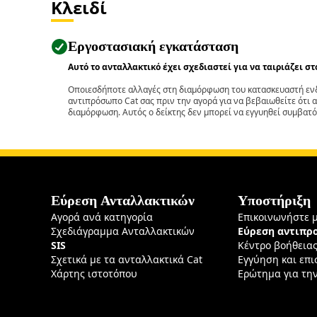
Κλειδί
Εργοστασιακή εγκατάσταση
Αυτό το ανταλλακτικό έχει σχεδιαστεί για να ταιριάζει σ
Οποιεσδήποτε αλλαγές στη διαμόρφωση του κατασκευαστή ενδ
αντιπρόσωπο Cat σας πριν την αγορά για να βεβαιωθείτε ότι 
διαμόρφωση. Αυτός ο δείκτης δεν μπορεί να εγγυηθεί συμβατό
Εύρεση Ανταλλακτικών
Υποστήριξη
Αγορά ανά κατηγορία
Επικοινωνήστε 
Σχεδιάγραμμα Ανταλλακτικών
Εύρεση αντιπ
SIS
Κέντρο βοήθεια
Σχετικά με τα ανταλλακτικά Cat
Εγγύηση και επ
Χάρτης ιστοτόπου
Ερώτημα για τη