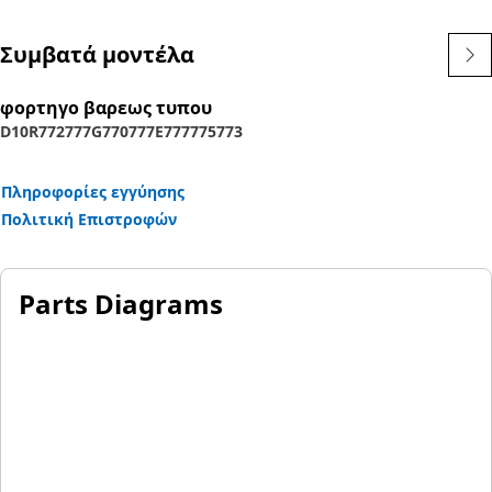
and can be retrofitted to older machines
Συμβατά μοντέλα
Application:
Designed for use in extremely tough conditions.
φορτηγο βαρεως τυπου
D10R
772
777G
770
777E
777
775
773
Πληροφορίες εγγύησης
Πολιτική Επιστροφών
Parts Diagrams