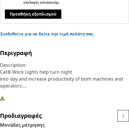
επιλογές επισκευής.
Προσθήκη εξοπλισμού
Συνδεθείτε για να δείτε την τιμή πελάτη σας
Περιγραφή
Description:
Cat® Work Lights help turn night
into day and increase productivity of both machines and
operators.
Attributes:
1) Premium Cat Lights are designed to meet the
demanding vibration levels of both large and small
Προδιαγραφές
machines
Μονάδες μέτρησης
2)Cat Lights are adaptable to other machines in your fleet,