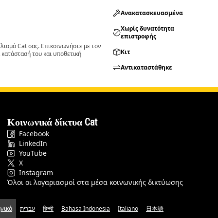
Ανακατασκευασμένα
Χωρίς δυνατότητα
επιστροφής
ισμό Cat σας. Επικοινωνήστε με τον
Κιτ
 κατάστασή του και υποθετική
Αντικαταστάθηκε
Κοινωνικά δίκτυα Cat
Facebook
LinkedIn
YouTube
X
Instagram
Όλοι οι λογαριασμοί στα μέσα κοινωνικής δικτύωσης
νικά
עברית
हिन्दी
Bahasa Indonesia
Italiano
日本語