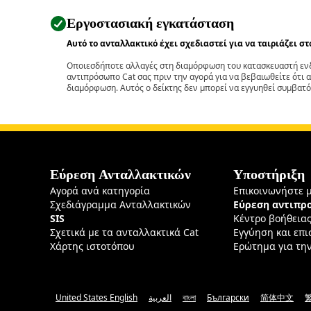
Εργοστασιακή εγκατάσταση
Αυτό το ανταλλακτικό έχει σχεδιαστεί για να ταιριάζει σ
Οποιεσδήποτε αλλαγές στη διαμόρφωση του κατασκευαστή ενδ
αντιπρόσωπο Cat σας πριν την αγορά για να βεβαιωθείτε ότι 
διαμόρφωση. Αυτός ο δείκτης δεν μπορεί να εγγυηθεί συμβατό
Εύρεση Ανταλλακτικών
Υποστήριξη
Αγορά ανά κατηγορία
Επικοινωνήστε 
Σχεδιάγραμμα Ανταλλακτικών
Εύρεση αντιπ
SIS
Κέντρο βοήθεια
Σχετικά με τα ανταλλακτικά Cat
Εγγύηση και επ
Χάρτης ιστοτόπου
Ερώτημα για τη
United States English
العربية
বাংলা
Български
简体中文