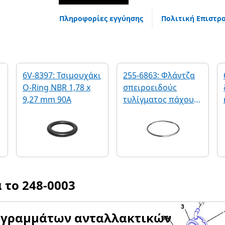
Πληροφορίες εγγύησης
Πολιτική Επιστρ
6V-8397: Τσιμουχάκι
255-6863: Φλάντζα
O-Ring NBR 1,78 x
σπειροειδούς
9,27 mm 90A
τυλίγματος πάχους
-
3,8 mm
α το
248-0003
αγραμμάτων ανταλλακτικών