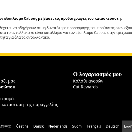
τον εξοπλισμό Cat σας με βάσει τις προδιαγραφές του κατασκευαστή.
έχεται να οδηγήσουν σε μη δυνατότητα προσαρμογής του προϊόντος στον εξοπλ
αυτό το ανταλλακτικό είναι κατάλληλο για τον εξοπλισμό Cat σας στην τρέχουσα
τητα για όλα τα ανταλλακτικά.
Ο λογαριασμός μου
μαζί μας
Καλάθι αγορών
ροσώπου
Cat Rewards
ς
ιστροφές
ν κατάσταση της παραγγελίας
繁體中文
Čeština
Dansk
Nederlands
Suomi
Français
Deutsch
Ελλη