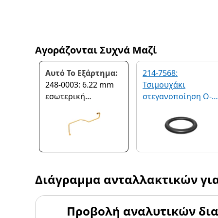
Αγοράζονται Συχνά Μαζί
Αυτό Το Εξάρτημα:
214-7568:
248-0003: 6.22 mm
Τσιμουχάκι
εσωτερική
στεγανοποίηση O-
διάμετρος
Ring STOR (SAE 9/16
βραχίονας σωλήνα
18)
Διάγραμμα ανταλλακτικών γι
Προβολή αναλυτικών δι