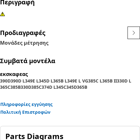
Περιγραφή
Προδιαγραφές
Μονάδες μέτρησης
Συμβατά μοντέλα
εκσκαφεας
390D
390D L
349E L
345D L
365B L
349E L VG
385C L
365B II
330D L
365C
385B
330D
385C
374D L
345C
345D
365B
Πληροφορίες εγγύησης
Πολιτική Επιστροφών
Parts Diagrams