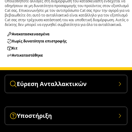
Οποιεσδήποτε αλλαγές στη διαμόρφωση του κατασκευαστή ενδέχεται να
οδηγήσουν σε μη δυνατότητα προσαρμογής του προϊόντος στον εξοπλισμό
Cat σας. Επικοινωνήστε με τον αντιπρόσωπο Cat σας πριν την αγορά για να
βεβαιωθείτε ότι αυτό το ανταλλακτικό είναι κατάλληλο για τον εξοπλισμό
Cat σας στην τρέχουσα κατάστασή του και υποθετική διαμόρφωση. Αυτός ο
δείκτης δεν μπορεί να εγγυηθεί συμβατότητα για όλα τα ανταλλακτικά.
Ανακατασκευασμένα
Χωρίς δυνατότητα επιστροφής
Κιτ
Αντικαταστάθηκε
Εύρεση Ανταλλακτικών
Υποστήριξη