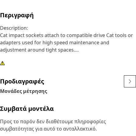
Περιγραφή
Description:
Cat impact sockets attach to compatible drive Cat tools or
adapters used for high speed maintenance and
adjustment around tight spaces.
Attributes:
• 12 point, 16 mm impact socket
• Shallow length
Προδιαγραφές
• 3/8 inch square drive
Μονάδες μέτρησης
• Black oxide finish
Συμβατά μοντέλα
Προς το παρόν δεν διαθέτουμε πληροφορίες
συμβατότητας για αυτό το ανταλλακτικό.