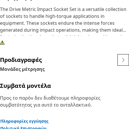
The Drive Metric Impact Socket Set is a versatile collection
of sockets to handle high-torque applications in
equipment. These sockets endure the intense forces
generated during impact operations, making them ideal
for tasks that involve substantial tightening and loosening
of metric fasteners. Each socket is crafted to provide a
secure fit on fasteners, reducing the risk of slipping and
ensuring efficient, reliable performance.
Προδιαγραφές
Μονάδες μέτρησης
Attributes:
• Provided with 12-point deep length for secure grip on
Συμβατά μοντέλα
fasteners.
• Ensures a snug fit on fasteners, reducing the risk of
Προς το παρόν δεν διαθέτουμε πληροφορίες
stripping.
συμβατότητας για αυτό το ανταλλακτικό.
• Allows access to recessed and deep-seated fasteners,
ideal for use in confined spaces.
Πληροφορίες εγγύησης
Applications:
Πολιτική Επιστροφών