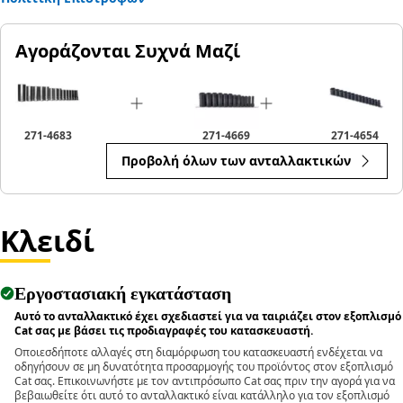
The Drive Metric Impact Socket Set is used for high-torque
fastening tasks to facilitate efficient and reliable fastening
Αγοράζονται Συχνά Μαζί
of different components, necessary for both routine
upkeep and repairs.
271-4683
271-4669
271-4654
Προβολή όλων των ανταλλακτικών
Κλειδί
Εργοστασιακή εγκατάσταση
Αυτό το ανταλλακτικό έχει σχεδιαστεί για να ταιριάζει στον εξοπλισμό
Cat σας με βάσει τις προδιαγραφές του κατασκευαστή.
Οποιεσδήποτε αλλαγές στη διαμόρφωση του κατασκευαστή ενδέχεται να
οδηγήσουν σε μη δυνατότητα προσαρμογής του προϊόντος στον εξοπλισμό
Cat σας. Επικοινωνήστε με τον αντιπρόσωπο Cat σας πριν την αγορά για να
βεβαιωθείτε ότι αυτό το ανταλλακτικό είναι κατάλληλο για τον εξοπλισμό