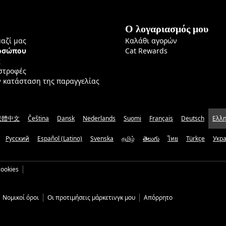
Ο λογαριασμός μου
μαζί μας
Καλάθι αγορών
ροσώπου
Cat Rewards
ς
ιστροφές
ν κατάσταση της παραγγελίας
繁體中文
Čeština
Dansk
Nederlands
Suomi
Français
Deutsch
Ελλη
Русский
Español (Latino)
Svenska
தமிழ்
తెలుగు
ไทย
Türkçe
Укр
ookies
Νομικοί όροι
Οι προτιμήσεις μάρκετινγκ μου
Απόρρητο