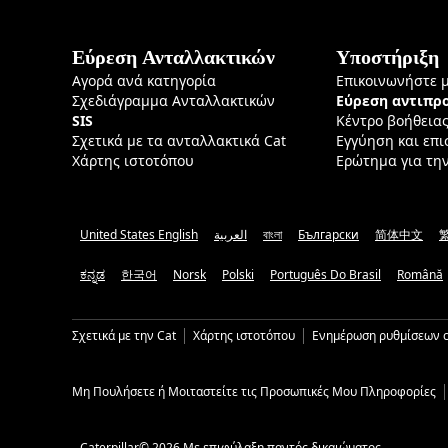
Εύρεση Ανταλλακτικών
Υποστήριξη
Αγορά ανά κατηγορία
Επικοινωνήστε 
Σχεδιάγραμμα Ανταλλακτικών
Εύρεση αντιπ
SIS
Κέντρο βοήθεια
Σχετικά με τα ανταλλακτικά Cat
Εγγύηση και επ
Χάρτης ιστοτόπου
Ερώτημα για τη
United States English
العربية
বাংলা
Български
简体中文
ಕನ್ನಡ
한국어
Norsk
Polski
Português Do Brasil
Română
Σχετικά με την Cat
Χάρτης ιστοτόπου
Ενημέρωση ρυθμίσεων c
Μη Πουλήσετε ή Μοιταστείτε τις Προσωπικές Μου Πληροφορίες
Caterpillar© 2026 Με επιφύλαξη παντός δικαιώματος