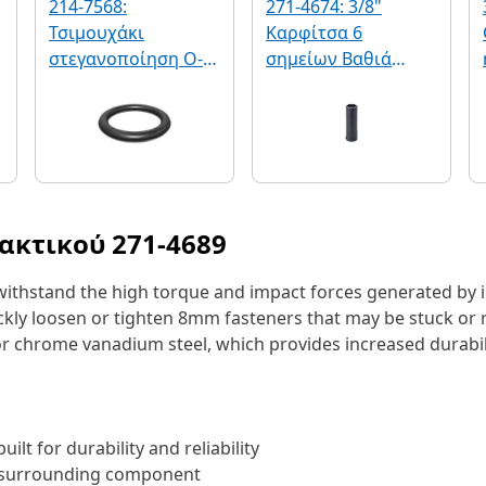
214-7568:
271-4674: 3/8"
Τσιμουχάκι
Καρφίτσα 6
στεγανοποίηση O-
σημείων Βαθιά
Ring STOR (SAE 9/16-
Καρφίτσα
18)
κλασματικού
κρούσης
λακτικού
271-4689
 withstand the high torque and impact forces generated by 
kly loosen or tighten 8mm fasteners that may be stuck or r
or chrome vanadium steel, which provides increased durabi
ilt for durability and reliability
he surrounding component