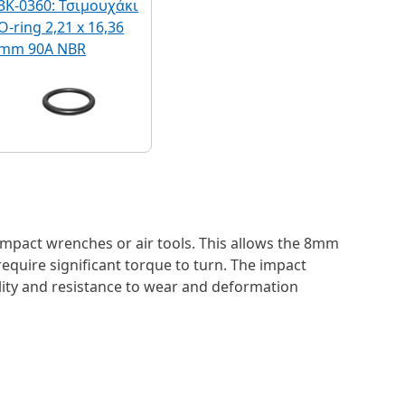
3K-0360: Τσιμουχάκι
O-ring 2,21 x 16,36
mm 90A NBR
impact wrenches or air tools. This allows the 8mm
equire significant torque to turn. The impact
lity and resistance to wear and deformation