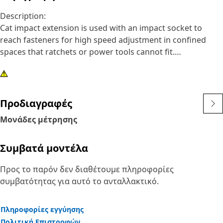
Description:
Cat impact extension is used with an impact socket to
reach fasteners for high speed adjustment in confined
spaces that ratchets or power tools cannot fit.
Attributes:
• 1/2 inch drive, 3 inch steel impact extension
• Features a pin design to hold on sockets
Προδιαγραφές
• Black oxide finish
Μονάδες μέτρησης
Συμβατά μοντέλα
Προς το παρόν δεν διαθέτουμε πληροφορίες
συμβατότητας για αυτό το ανταλλακτικό.
Πληροφορίες εγγύησης
Πολιτική Επιστροφών