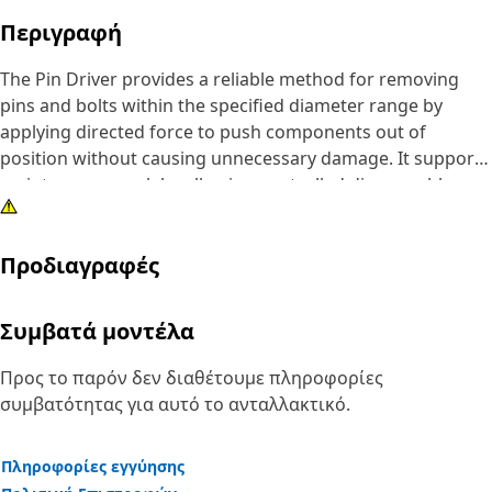
Περιγραφή
The Pin Driver provides a reliable method for removing
pins and bolts within the specified diameter range by
applying directed force to push components out of
position without causing unnecessary damage. It supports
maintenance work by allowing controlled disassembly,
reducing the effort required to separate tightly fitted
parts, and improving the ease of handling during repair
Προδιαγραφές
tasks. The tool helps maintain alignment during removal,
lowers the chance of surface damage, and ensures that
components can be detached stably and predictably.
Συμβατά μοντέλα
Attributes:
Προς το παρόν δεν διαθέτουμε πληροφορίες
• Helps prevent damage to surrounding surfaces during
συμβατότητας για αυτό το ανταλλακτικό.
removal.
• Supports accurate alignment during impact application.
Πληροφορίες εγγύησης
• Reduces the effort required to dislodge tightly fitted