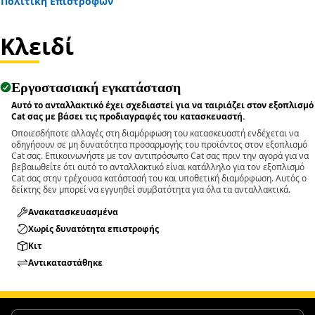
Πολιτική Επιστροφών
components.
• Suitable for removing pins and bolts greater than 1-1/4
Κλειδί
inch and up to 2 inch (50.8 mm) diameters.
Applications:
Εργοστασιακή εγκατάσταση
The Pin Driver is used during maintenance and repair
activities where large pins and bolts are fitted within
Αυτό το ανταλλακτικό έχει σχεδιαστεί για να ταιριάζει στον εξοπλισμό
Cat σας με βάσει τις προδιαγραφές του κατασκευαστή.
assemblies and applied directly to the pin or bolt to push it
Οποιεσδήποτε αλλαγές στη διαμόρφωση του κατασκευαστή ενδέχεται να
out using controlled force.
οδηγήσουν σε μη δυνατότητα προσαρμογής του προϊόντος στον εξοπλισμό
Cat σας. Επικοινωνήστε με τον αντιπρόσωπο Cat σας πριν την αγορά για να
βεβαιωθείτε ότι αυτό το ανταλλακτικό είναι κατάλληλο για τον εξοπλισμό
Cat σας στην τρέχουσα κατάστασή του και υποθετική διαμόρφωση. Αυτός ο
δείκτης δεν μπορεί να εγγυηθεί συμβατότητα για όλα τα ανταλλακτικά.
Ανακατασκευασμένα
Χωρίς δυνατότητα επιστροφής
Κιτ
Αντικαταστάθηκε