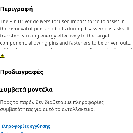
Περιγραφή
The Pin Driver delivers focused impact force to assist in
the removal of pins and bolts during disassembly tasks. It
transfers striking energy effectively to the target
component, allowing pins and fasteners to be driven out
without unnecessary strain on surrounding parts. The tool
helps reduce manual effort by guiding force directly to the
intended point of contact, improving accuracy during
Προδιαγραφές
removal operations. It supports safer handling by
providing a stable interface between the striking tool and
the fastener, reducing the chances of slipping.
Συμβατά μοντέλα
Attributes:
Προς το παρόν δεν διαθέτουμε πληροφορίες
• Helps prevent damage to surrounding components
συμβατότητας για αυτό το ανταλλακτικό.
during impact.
• Suitable for removing pins and bolts greater than 3 inch
Πληροφορίες εγγύησης
and up to 4 inch (101.6 mm) in diameter.