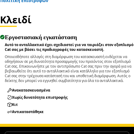
Πολιτική Επιστροφών
• Supports accurate alignment during pin removal tasks.
• Improves consistency in repeated removal operations.
Κλειδί
Applications:
The Pin Driver is used during maintenance and
Εργοστασιακή εγκατάσταση
disassembly tasks where pins and bolts need to be
removed, and allows controlled force application to drive
Αυτό το ανταλλακτικό έχει σχεδιαστεί για να ταιριάζει στον εξοπλισμό
Cat σας με βάσει τις προδιαγραφές του κατασκευαστή.
out pins and bolts without affecting nearby components.
Οποιεσδήποτε αλλαγές στη διαμόρφωση του κατασκευαστή ενδέχεται να
οδηγήσουν σε μη δυνατότητα προσαρμογής του προϊόντος στον εξοπλισμό
Cat σας. Επικοινωνήστε με τον αντιπρόσωπο Cat σας πριν την αγορά για να
βεβαιωθείτε ότι αυτό το ανταλλακτικό είναι κατάλληλο για τον εξοπλισμό
Cat σας στην τρέχουσα κατάστασή του και υποθετική διαμόρφωση. Αυτός ο
δείκτης δεν μπορεί να εγγυηθεί συμβατότητα για όλα τα ανταλλακτικά.
Ανακατασκευασμένα
Χωρίς δυνατότητα επιστροφής
Κιτ
Αντικαταστάθηκε