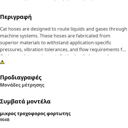
Περιγραφή
Cat hoses are designed to route liquids and gases through
machine systems. These hoses are fabricated from
superior materials to withstand application-specific
pressures, vibration tolerances, and flow requirements for
Cat heavy-duty equipment. Cat hydraulic hose and
couplings are subjected to the most rigorous testing
processes in the industry. Every Cat hose and coupling
Προδιαγραφές
combination is tested as a system to ensure a perfect fit
that yields maximum safety and dependability.
Μονάδες μέτρησης
Συμβατά μοντέλα
μικρος τροχοφορος φορτωτης
904B