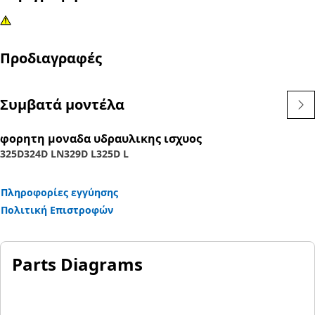
Προδιαγραφές
Συμβατά μοντέλα
φορητη μοναδα υδραυλικης ισχυος
325D
324D LN
329D L
325D L
Πληροφορίες εγγύησης
Πολιτική Επιστροφών
Parts Diagrams