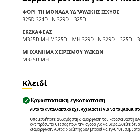
ΦΟΡΗΤΗ ΜΟΝΑΔΑ ΥΔΡΑΥΛΙΚΗΣ ΙΣΧΥΟΣ
325D 324D LN 329D L 325D L
ΕΚΣΚΑΦΕΑΣ
M325D MH M325D L MH 329D LN 329D L 325D L 3
ΜΗΧΑΝΗΜΑ ΧΕΙΡΙΣΜΟΥ ΥΛΙΚΩΝ
M325D MH
Κλειδί
Εργοστασιακή εγκατάσταση
Αυτό το ανταλλακτικό έχει σχεδιαστεί για να ταιριάζει σ
Οποιεσδήποτε αλλαγές στη διαμόρφωση του κατασκευαστή ενδ
αντιπρόσωπο Cat σας πριν την αγορά για να βεβαιωθείτε ότι 
διαμόρφωση. Αυτός ο δείκτης δεν μπορεί να εγγυηθεί συμβατό