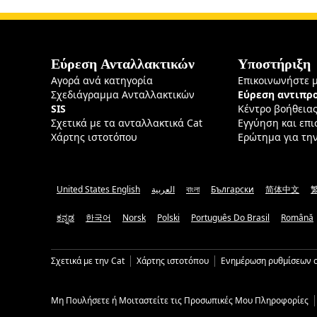
Εύρεση Ανταλλακτικών
Υποστήριξη
Αγορά ανά κατηγορία
Επικοινωνήστε 
Σχεδιάγραμμα Ανταλλακτικών
Εύρεση αντιπ
SIS
Κέντρο βοήθεια
Σχετικά με τα ανταλλακτικά Cat
Εγγύηση και επ
Χάρτης ιστοτόπου
Ερώτημα για τη
United States English
العربية
বাংলা
Български
简体中文
ಕನ್ನಡ
한국어
Norsk
Polski
Português Do Brasil
Română
Σχετικά με την Cat
Χάρτης ιστοτόπου
Ενημέρωση ρυθμίσεων c
Μη Πουλήσετε ή Μοιταστείτε τις Προσωπικές Μου Πληροφορίες