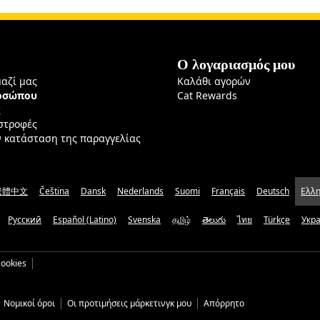
Ο λογαριασμός μου
μαζί μας
Καλάθι αγορών
ροσώπου
Cat Rewards
ς
ιστροφές
ν κατάσταση της παραγγελίας
繁體中文
Čeština
Dansk
Nederlands
Suomi
Français
Deutsch
Ελλη
Русский
Español (Latino)
Svenska
தமிழ்
తెలుగు
ไทย
Türkçe
Укр
ookies
Νομικοί όροι
Οι προτιμήσεις μάρκετινγκ μου
Απόρρητο