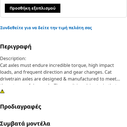
Προσθήκη εξοπλισμού
Συνδεθείτε για να δείτε την τιμή πελάτη σας
Περιγραφή
Description:
Cat axles must endure incredible torque, high impact
loads, and frequent direction and gear changes. Cat
drivetrain axles are designed & manufactured to meet
these types of demands. The result is a drive train that
lasts longer and works harder over the life of the machine.
Cat axle assemblies transmit power from the power train
Προδιαγραφές
to the wheels, and provide excellent driving performance
capabilities in demanding conditions.
Συμβατά μοντέλα
Attributes: