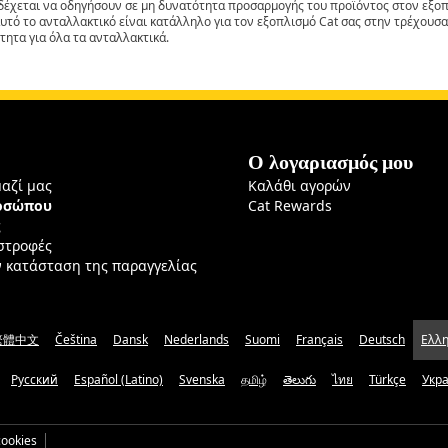
έχεται να οδηγήσουν σε μη δυνατότητα προσαρμογής του προϊόντος στον εξοπλ
αυτό το ανταλλακτικό είναι κατάλληλο για τον εξοπλισμό Cat σας στην τρέχουσα
τητα για όλα τα ανταλλακτικά.
Ο λογαριασμός μου
μαζί μας
Καλάθι αγορών
ροσώπου
Cat Rewards
ς
ιστροφές
ν κατάσταση της παραγγελίας
繁體中文
Čeština
Dansk
Nederlands
Suomi
Français
Deutsch
Ελλη
Русский
Español (Latino)
Svenska
தமிழ்
తెలుగు
ไทย
Türkçe
Укр
ookies