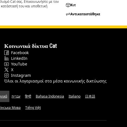
ισμό Cat σας. Επικοινωνήστε με τον
Κιτ
 κατάστασή του και υποθετική
Αντικαταστάθηκε
Κοινωνικά δίκτυα Cat
Facebook
LinkedIn
YouTube
X
Instagram
Όλοι οι λογαριασμοί στα μέσα κοινωνικής δικτύωσης
νικά
עברית
हिन्दी
Bahasa Indonesia
Italiano
日本語
аїнська Мова
Tiếng Việt