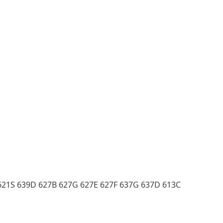
 621S 639D 627B 627G 627E 627F 637G 637D 613C