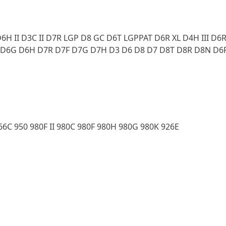
H II D3C II D7R LGP D8 GC D6T LGPPAT D6R XL D4H III D6R
6G D6H D7R D7F D7G D7H D3 D6 D8 D7 D8T D8R D8N D6R S
66C 950 980F II 980C 980F 980H 980G 980K 926E