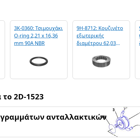
3K-0360: Τσιμουχάκι
9H-8712: Κουζινέτο
O-ring 2,21 x 16,36
εξωτερικής
mm 90A NBR
διαμέτρου 62,03
mm
α το
2D-1523
αγραμμάτων ανταλλακτικών