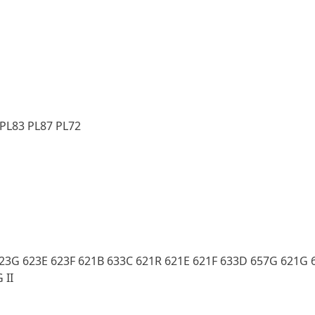
 PL83 PL87 PL72
 623G 623E 623F 621B 633C 621R 621E 621F 633D 657G 621G
 II