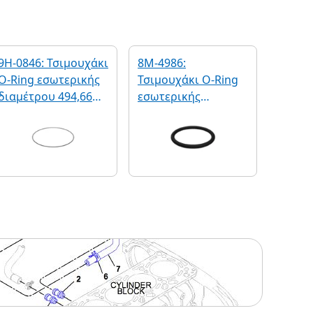
9H-0846: Τσιμουχάκι
8M-4986:
O-Ring εσωτερικής
Τσιμουχάκι O-Ring
διαμέτρου 494,66
εσωτερικής
mm
διαμέτρου 37,69
mm