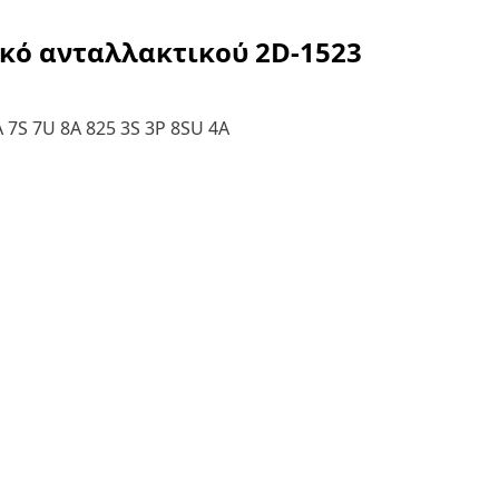
ικό ανταλλακτικού
2D-1523
A 7S 7U 8A 825 3S 3P 8SU 4A