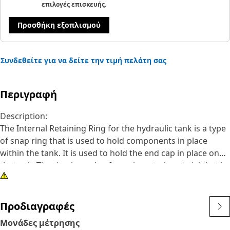
επιλογές επισκευής.
Προσθήκη εξοπλισμού
Συνδεθείτε για να δείτε την τιμή πελάτη σας
Περιγραφή
Description:
The Internal Retaining Ring for the hydraulic tank is a type
of snap ring that is used to hold components in place
within the tank. It is used to hold the end cap in place on
the tank. The ring is made of a spring steel material that is
compressed when it is installed, which helps to keep it in
place. It is designed with a circular shape and a small gap
or opening.
Προδιαγραφές
Μονάδες μέτρησης
Attributes: