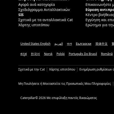
Αγορά ανά κατηγορία
Επικοινωνήστε 
Σχεδιάγραμμα Ανταλλακτικών
Εύρεση αντιπ
SIS
Κέντρο βοήθεια
Σχετικά με τα ανταλλακτικά Cat
Εγγύηση και επ
Χάρτης ιστοτόπου
Ερώτημα για τη
United States English
العربية
বাংলা
Български
简体中文
ಕನ್ನಡ
한국어
Norsk
Polski
Português Do Brasil
Română
Σχετικά με την Cat
Χάρτης ιστοτόπου
Ενημέρωση ρυθμίσεων c
Μη Πουλήσετε ή Μοιταστείτε τις Προσωπικές Μου Πληροφορίες
Caterpillar© 2026 Με επιφύλαξη παντός δικαιώματος