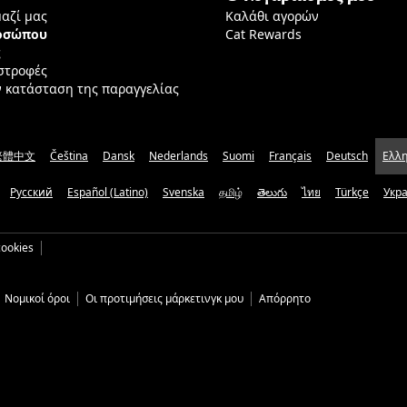
μαζί μας
Καλάθι αγορών
ροσώπου
Cat Rewards
ς
ιστροφές
ν κατάσταση της παραγγελίας
繁體中文
Čeština
Dansk
Nederlands
Suomi
Français
Deutsch
Ελλη
Русский
Español (Latino)
Svenska
தமிழ்
తెలుగు
ไทย
Türkçe
Укр
ookies
Νομικοί όροι
Οι προτιμήσεις μάρκετινγκ μου
Απόρρητο