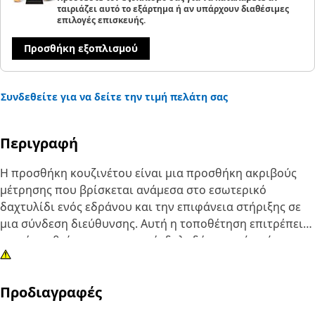
ταιριάζει αυτό το εξάρτημα ή αν υπάρχουν διαθέσιμες
επιλογές επισκευής.
Προσθήκη εξοπλισμού
Συνδεθείτε για να δείτε την τιμή πελάτη σας
Περιγραφή
Η προσθήκη κουζινέτου είναι μια προσθήκη ακριβούς
μέτρησης που βρίσκεται ανάμεσα στο εσωτερικό
δαχτυλίδι ενός εδράνου και την επιφάνεια στήριξης σε
μια σύνδεση διεύθυνσης. Αυτή η τοποθέτηση επιτρέπει
μικρές ρυθμίσεις στην ανοχή, δηλαδή το κενό ανάμεσα
στην εσωτερική και την εξωτερική δακτύλιο του
εδράνου. Αποτελείται από ισχυρό και ανθεκτικό υλικό,
Προδιαγραφές
όπως χάλυβα, για να εξασφαλίζει αντοχή και να αντέχει
σε υψηλές συνθήκες λειτουργίας.