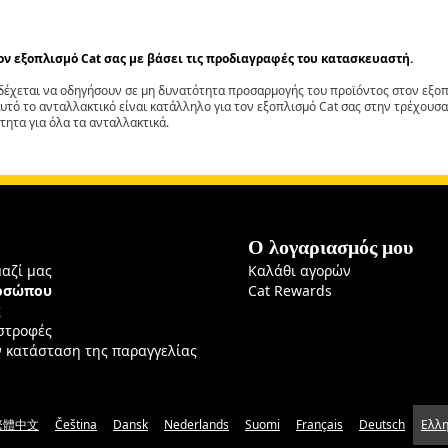
τον εξοπλισμό Cat σας με βάσει τις προδιαγραφές του κατασκευαστή.
έχεται να οδηγήσουν σε μη δυνατότητα προσαρμογής του προϊόντος στον εξοπλ
αυτό το ανταλλακτικό είναι κατάλληλο για τον εξοπλισμό Cat σας στην τρέχουσα
τητα για όλα τα ανταλλακτικά.
Ο λογαριασμός μου
μαζί μας
Καλάθι αγορών
ροσώπου
Cat Rewards
ς
ιστροφές
ν κατάσταση της παραγγελίας
繁體中文
Čeština
Dansk
Nederlands
Suomi
Français
Deutsch
Ελλη