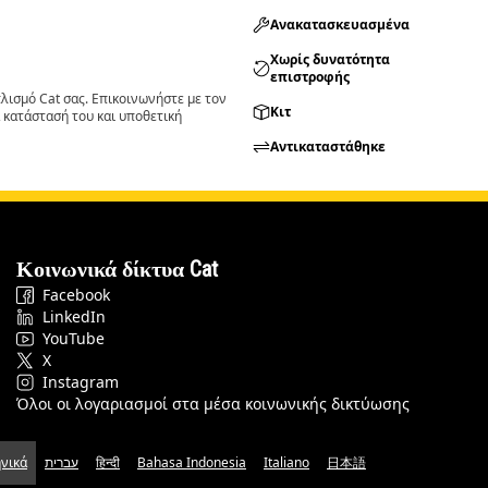
Ανακατασκευασμένα
Χωρίς δυνατότητα
επιστροφής
ισμό Cat σας. Επικοινωνήστε με τον
Κιτ
 κατάστασή του και υποθετική
Αντικαταστάθηκε
Κοινωνικά δίκτυα Cat
Facebook
LinkedIn
YouTube
X
Instagram
Όλοι οι λογαριασμοί στα μέσα κοινωνικής δικτύωσης
νικά
עברית
हिन्दी
Bahasa Indonesia
Italiano
日本語