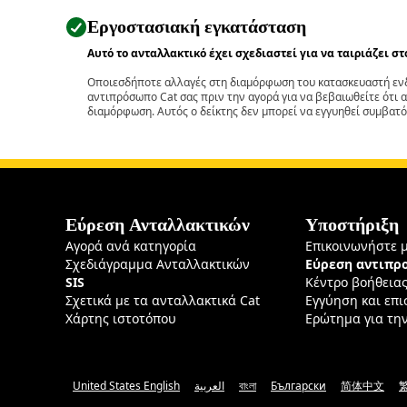
Εργοστασιακή εγκατάσταση
Αυτό το ανταλλακτικό έχει σχεδιαστεί για να ταιριάζει σ
Οποιεσδήποτε αλλαγές στη διαμόρφωση του κατασκευαστή ενδ
αντιπρόσωπο Cat σας πριν την αγορά για να βεβαιωθείτε ότι 
διαμόρφωση. Αυτός ο δείκτης δεν μπορεί να εγγυηθεί συμβατό
Εύρεση Ανταλλακτικών
Υποστήριξη
Αγορά ανά κατηγορία
Επικοινωνήστε 
Σχεδιάγραμμα Ανταλλακτικών
Εύρεση αντιπ
SIS
Κέντρο βοήθεια
Σχετικά με τα ανταλλακτικά Cat
Εγγύηση και επ
Χάρτης ιστοτόπου
Ερώτημα για τη
United States English
العربية
বাংলা
Български
简体中文