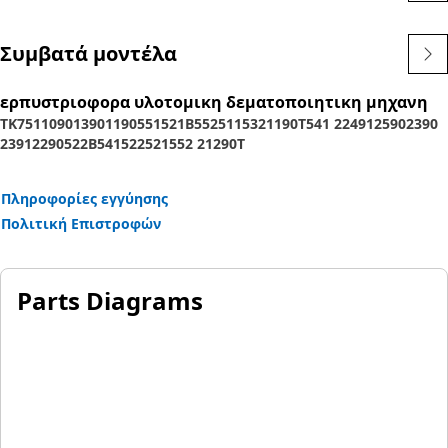
Συμβατά μοντέλα
ερπυστριοφορα υλοτομικη δεματοποιητικη μηχανη
TK751
1090
1390
1190
551
521B
552
511
532
1190T
541 2
2491
2590
2390
2391
2290
522B
541
522
521
552 2
1290T
Πληροφορίες εγγύησης
Πολιτική Επιστροφών
Parts Diagrams