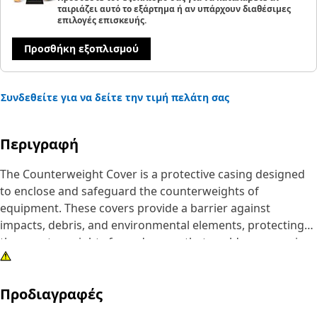
ταιριάζει αυτό το εξάρτημα ή αν υπάρχουν διαθέσιμες
επιλογές επισκευής.
Προσθήκη εξοπλισμού
Συνδεθείτε για να δείτε την τιμή πελάτη σας
Περιγραφή
The Counterweight Cover is a protective casing designed
to enclose and safeguard the counterweights of
equipment. These covers provide a barrier against
impacts, debris, and environmental elements, protecting
the counterweights from damage that could compromise
equipment stability or safety.
Προδιαγραφές
Attributes:
• Withstands impacts without deformation.