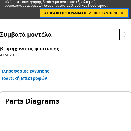
Πλήρη κιτ συντήρησης διαθέσιμα ανά τύπο εξοπλισμού,
συμπεριλαμβανομένων διαστημάτων 250, 500 και 1.000 ωρών.
Dealer for more information.
ΑΓΟΡΆ ΚΙΤ ΠΡΟΓΡΑΜΜΑΤΙΣΜΈΝΗΣ ΣΥΝΤΉΡΗΣΗΣ
Συμβατά μοντέλα
βιομηχανικος φορτωτης
415F2 IL
Πληροφορίες εγγύησης
Πολιτική Επιστροφών
Parts Diagrams