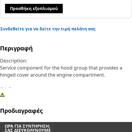
Προσθήκη εξοπλισμού
Συνδεθείτε για να δείτε την τιμή πελάτη σας
Περιγραφή
Description:
Service component for the hood group that provides a
hinged cover around the engine compartment.
Attributes:
• Welded plate with sleeve
• For use with M8 hardware
Προδιαγραφές
• Zinc plated
Application:
ΏΡΑ ΓΙΑ ΣΥΝΤΉΡΗΣΗ;
ΣΑΣ ΔΙΕΥΚΟΛΎΝΟΥΜΕ
Consult your owner's manual or contact your local Cat