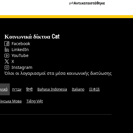
Αντικαταστάθηκε
Κοινωνικά δίκτυα Cat
Facebook
LinkedIn
YouTube
X
Instagram
Όλοι οι λογαριασμοί στα μέσα κοινωνικής δικτύωσης
νικά
עברית
हिन्दी
Bahasa Indonesia
Italiano
日本語
аїнська Мова
Tiếng Việt