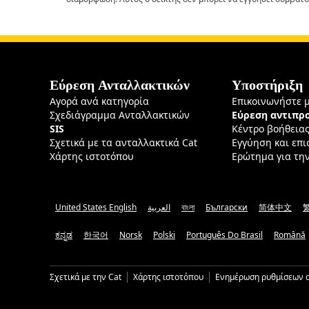
Εύρεση Ανταλλακτικών
Υποστήριξη
Αγορά ανά κατηγορία
Επικοινωνήστε 
Σχεδιάγραμμα Ανταλλακτικών
Εύρεση αντιπ
SIS
Κέντρο βοήθεια
Σχετικά με τα ανταλλακτικά Cat
Εγγύηση και επ
Χάρτης ιστοτόπου
Ερώτημα για τη
United States English
العربية
বাংলা
Български
简体中文
ಕನ್ನಡ
한국어
Norsk
Polski
Português Do Brasil
Română
Σχετικά με την Cat
Χάρτης ιστοτόπου
Ενημέρωση ρυθμίσεων c