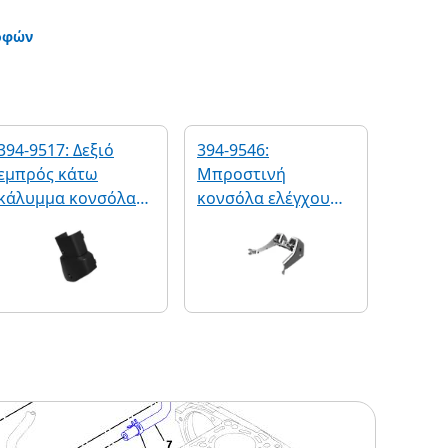
οφών
394-9517: Δεξιό
394-9546:
εμπρός κάτω
Μπροστινή
κάλυμμα κονσόλας
κονσόλα ελέγχου
ελέγχου
χειριστή καμπίνας