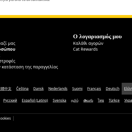
Ο λογαριασμός μου
μαζί μας
Καλάθι αγορών
ροσώπου
Cat Rewards
ς
ιστροφές
ν κατάσταση της παραγγελίας
繁體中文
Čeština
Dansk
Nederlands
Suomi
Français
Deutsch
Ελλη
Русский
Español (Latino)
Svenska
தமிழ்
తెలుగు
ไทย
Türkçe
Укр
ookies