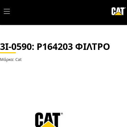
3I-0590
: P164203 ΦΙΛΤΡΟ
Μάρκα: Cat