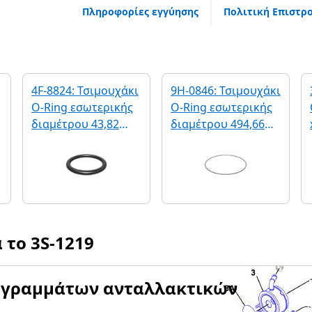
Πληροφορίες εγγύησης
Πολιτική Επιστρ
4F-8824: Τσιμουχάκι
9H-0846: Τσιμουχάκι
O-Ring εσωτερικής
O-Ring εσωτερικής
διαμέτρου 43,82
διαμέτρου 494,66
mm
mm
α το
3S-1219
αγραμμάτων ανταλλακτικών