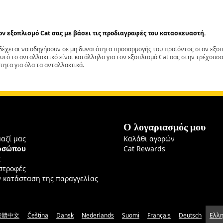
τον εξοπλισμό Cat σας με βάσει τις προδιαγραφές του κατασκευαστή.
έχεται να οδηγήσουν σε μη δυνατότητα προσαρμογής του προϊόντος στον εξοπλ
αυτό το ανταλλακτικό είναι κατάλληλο για τον εξοπλισμό Cat σας στην τρέχουσα
τητα για όλα τα ανταλλακτικά.
Ο λογαριασμός μου
μαζί μας
Καλάθι αγορών
ροσώπου
Cat Rewards
ς
ιστροφές
ν κατάσταση της παραγγελίας
繁體中文
Čeština
Dansk
Nederlands
Suomi
Français
Deutsch
Ελλη