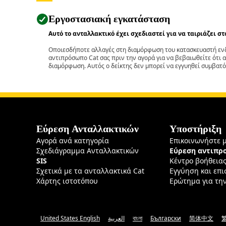
Εργοστασιακή εγκατάσταση
Αυτό το ανταλλακτικό έχει σχεδιαστεί για να ταιριάζει σ
Οποιεσδήποτε αλλαγές στη διαμόρφωση του κατασκευαστή ενδ
αντιπρόσωπο Cat σας πριν την αγορά για να βεβαιωθείτε ότι 
διαμόρφωση. Αυτός ο δείκτης δεν μπορεί να εγγυηθεί συμβατό
Εύρεση Ανταλλακτικών
Υποστήριξη
Αγορά ανά κατηγορία
Επικοινωνήστε 
Σχεδιάγραμμα Ανταλλακτικών
Εύρεση αντιπ
SIS
Κέντρο βοήθεια
Σχετικά με τα ανταλλακτικά Cat
Εγγύηση και επ
Χάρτης ιστοτόπου
Ερώτημα για τη
United States English
العربية
বাংলা
Български
简体中文