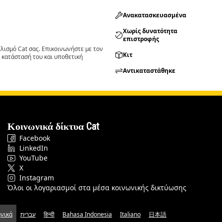
Ανακατασκευασμένα
Χωρίς δυνατότητα
επιστροφής
ισμό Cat σας. Επικοινωνήστε με τον
Κιτ
 κατάστασή του και υποθετική
Αντικαταστάθηκε
Κοινωνικά δίκτυα Cat
Facebook
LinkedIn
YouTube
X
Instagram
Όλοι οι λογαριασμοί στα μέσα κοινωνικής δικτύωσης
νικά
עברית
हिन्दी
Bahasa Indonesia
Italiano
日本語