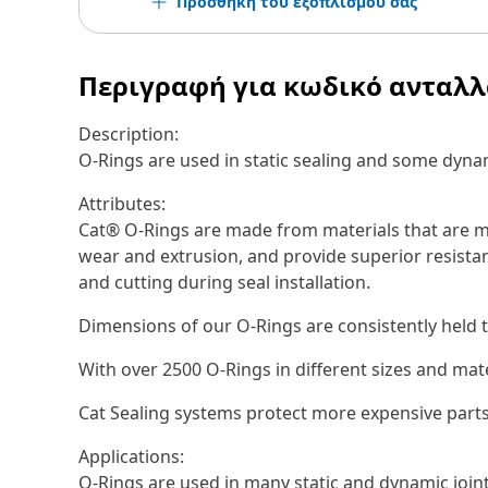
Προσθήκη του εξοπλισμού σας
Περιγραφή για κωδικό ανταλ
Description:
O-Rings are used in static sealing and some dynam
Attributes:
Cat® O-Rings are made from materials that are ma
wear and extrusion, and provide superior resistan
and cutting during seal installation.
Dimensions of our O-Rings are consistently held t
With over 2500 O-Rings in different sizes and mat
Cat Sealing systems protect more expensive parts
Applications:
O-Rings are used in many static and dynamic joi