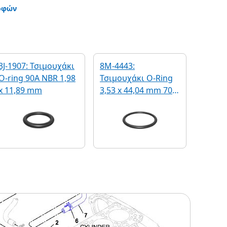
οφών
3J-1907: Τσιμουχάκι
8M-4443:
O-ring 90A NBR 1,98
Τσιμουχάκι O-Ring
x 11,89 mm
3,53 x 44,04 mm 70A
VMQ