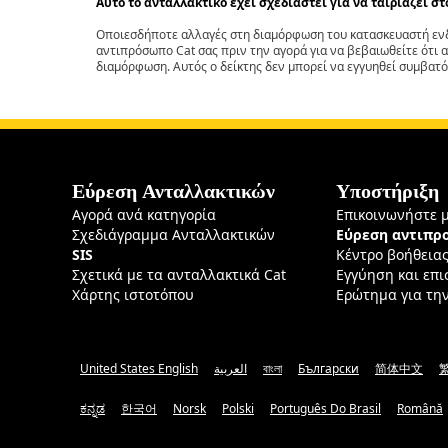
Αυτό το ανταλλακτικό έχει σχεδιαστεί για να ταιριάζει σ
Οποιεσδήποτε αλλαγές στη διαμόρφωση του κατασκευαστή ενδ
αντιπρόσωπο Cat σας πριν την αγορά για να βεβαιωθείτε ότι 
διαμόρφωση. Αυτός ο δείκτης δεν μπορεί να εγγυηθεί συμβατό
Εύρεση Ανταλλακτικών
Υποστήριξη
Αγορά ανά κατηγορία
Επικοινωνήστε 
Σχεδιάγραμμα Ανταλλακτικών
Εύρεση αντιπ
SIS
Κέντρο βοήθεια
Σχετικά με τα ανταλλακτικά Cat
Εγγύηση και επ
Χάρτης ιστοτόπου
Ερώτημα για τη
United States English
العربية
বাংলা
Български
简体中文
ಕನ್ನಡ
한국어
Norsk
Polski
Português Do Brasil
Română