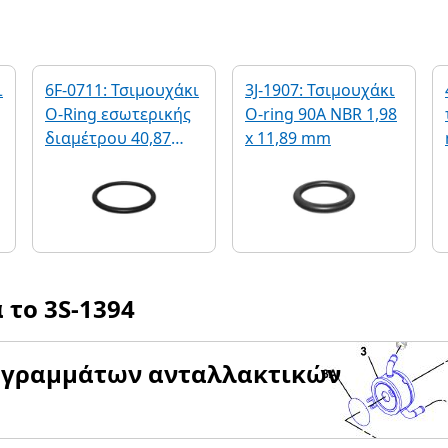
ι
6F-0711: Τσιμουχάκι
3J-1907: Τσιμουχάκι
O-Ring εσωτερικής
O-ring 90A NBR 1,98
διαμέτρου 40,87
x 11,89 mm
mm
α το
3S-1394
αγραμμάτων ανταλλακτικών