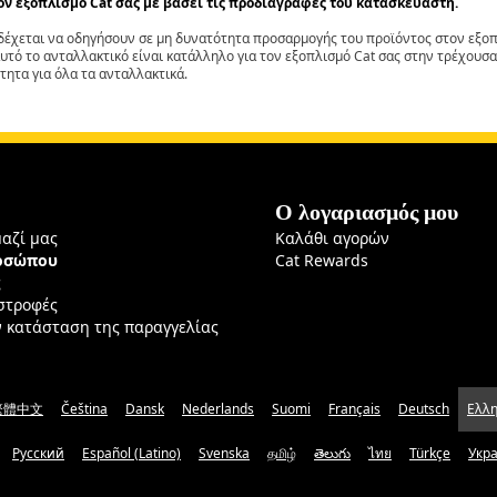
τον εξοπλισμό Cat σας με βάσει τις προδιαγραφές του κατασκευαστή.
έχεται να οδηγήσουν σε μη δυνατότητα προσαρμογής του προϊόντος στον εξοπλ
αυτό το ανταλλακτικό είναι κατάλληλο για τον εξοπλισμό Cat σας στην τρέχουσα
τητα για όλα τα ανταλλακτικά.
Ο λογαριασμός μου
μαζί μας
Καλάθι αγορών
ροσώπου
Cat Rewards
ς
ιστροφές
ν κατάσταση της παραγγελίας
繁體中文
Čeština
Dansk
Nederlands
Suomi
Français
Deutsch
Ελλη
Русский
Español (Latino)
Svenska
தமிழ்
తెలుగు
ไทย
Türkçe
Укр