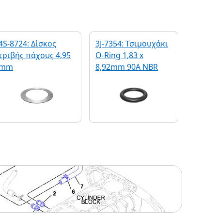
4S-8724: Δίσκος
3J-7354: Τσιμουχάκι
τριβής πάχους 4,95
O-Ring 1,83 x
mm
8,92mm 90A NBR