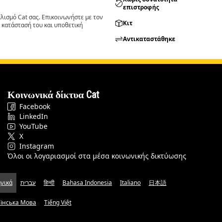
επιστροφής
ισμό Cat σας. Επικοινωνήστε με τον
Κιτ
 κατάστασή του και υποθετική
Αντικαταστάθηκε
Κοινωνικά δίκτυα Cat
Facebook
LinkedIn
YouTube
X
Instagram
Όλοι οι λογαριασμοί στα μέσα κοινωνικής δικτύωσης
νικά
עברית
हिन्दी
Bahasa Indonesia
Italiano
日本語
аїнська Мова
Tiếng Việt