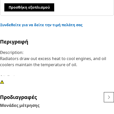
Προσθήκη εξοπλισμού
Συνδεθείτε για να δείτε την τιμή πελάτη σας
Περιγραφή
Description:
Radiators draw out excess heat to cool engines, and oil
coolers maintain the temperature of oil.
Attributes:
Cat parts are manufactured to precise specifications and
are built for durability, reliability, productivity, less
environmental impact, and reuse.
Προδιαγραφές
Μονάδες μέτρησης
Application:
Consult your owner’s manual or contact your local Cat