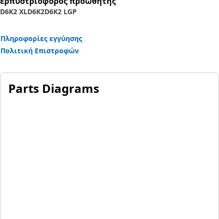
ερπυστριοφορος προωθητης
D6K2 XL
D6K2
D6K2 LGP
Πληροφορίες εγγύησης
Πολιτική Επιστροφών
Parts Diagrams