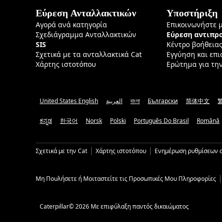
Εύρεση Ανταλλακτικών
Υποστήριξη
Αγορά ανά κατηγορία
Επικοινωνήστε 
Σχεδιάγραμμα Ανταλλακτικών
Εύρεση αντιπ
SIS
Κέντρο βοήθεια
Σχετικά με τα ανταλλακτικά Cat
Εγγύηση και επ
Χάρτης ιστοτόπου
Ερώτημα για τη
United States English
العربية
বাংলা
Български
简体中文
ಕನ್ನಡ
한국어
Norsk
Polski
Português Do Brasil
Română
Σχετικά με την Cat
Χάρτης ιστοτόπου
Ενημέρωση ρυθμίσεων c
Μη Πουλήσετε ή Μοιταστείτε τις Προσωπικές Μου Πληροφορίες
Caterpillar© 2026 Με επιφύλαξη παντός δικαιώματος