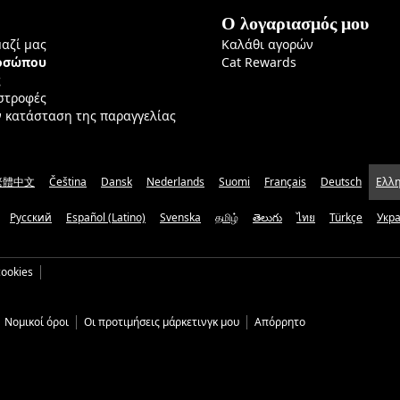
Ο λογαριασμός μου
μαζί μας
Καλάθι αγορών
ροσώπου
Cat Rewards
ς
ιστροφές
ν κατάσταση της παραγγελίας
繁體中文
Čeština
Dansk
Nederlands
Suomi
Français
Deutsch
Ελλη
Русский
Español (Latino)
Svenska
தமிழ்
తెలుగు
ไทย
Türkçe
Укр
ookies
Νομικοί όροι
Οι προτιμήσεις μάρκετινγκ μου
Απόρρητο