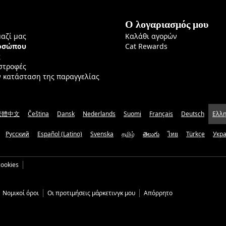
Ο λογαριασμός μου
μαζί μας
Καλάθι αγορών
ροσώπου
Cat Rewards
ς
ιστροφές
ν κατάσταση της παραγγελίας
繁體中文
Čeština
Dansk
Nederlands
Suomi
Français
Deutsch
Ελλη
Русский
Español (Latino)
Svenska
தமிழ்
తెలుగు
ไทย
Türkçe
Укр
ookies
Νομικοί όροι
Οι προτιμήσεις μάρκετινγκ μου
Απόρρητο