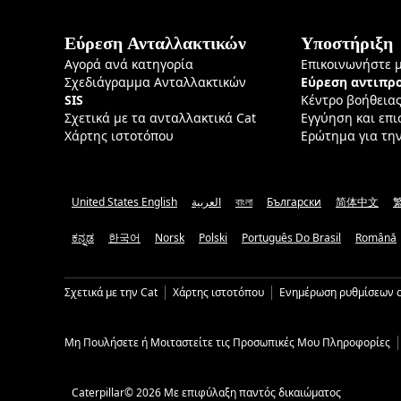
Εύρεση Ανταλλακτικών
Υποστήριξη
Αγορά ανά κατηγορία
Επικοινωνήστε 
Σχεδιάγραμμα Ανταλλακτικών
Εύρεση αντιπ
SIS
Κέντρο βοήθεια
Σχετικά με τα ανταλλακτικά Cat
Εγγύηση και επ
Χάρτης ιστοτόπου
Ερώτημα για τη
United States English
العربية
বাংলা
Български
简体中文
ಕನ್ನಡ
한국어
Norsk
Polski
Português Do Brasil
Română
Σχετικά με την Cat
Χάρτης ιστοτόπου
Ενημέρωση ρυθμίσεων c
Μη Πουλήσετε ή Μοιταστείτε τις Προσωπικές Μου Πληροφορίες
Caterpillar© 2026 Με επιφύλαξη παντός δικαιώματος