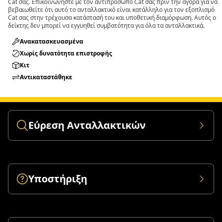
Cat σας. Επικοινωνήστε με τον αντιπρόσωπο Cat σας πριν την αγορά για να
βεβαιωθείτε ότι αυτό το ανταλλακτικό είναι κατάλληλο για τον εξοπλισμό
Cat σας στην τρέχουσα κατάστασή του και υποθετική διαμόρφωση. Αυτός ο
δείκτης δεν μπορεί να εγγυηθεί συμβατότητα για όλα τα ανταλλακτικά.
Ανακατασκευασμένα
Χωρίς δυνατότητα επιστροφής
Κιτ
Αντικαταστάθηκε
Εύρεση Ανταλλακτικών
Υποστήριξη