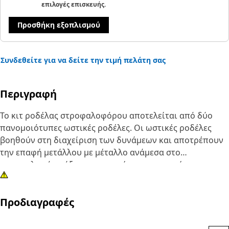
επιλογές επισκευής.
Προσθήκη εξοπλισμού
Συνδεθείτε για να δείτε την τιμή πελάτη σας
Περιγραφή
Το κιτ ροδέλας στροφαλοφόρου αποτελείται από δύο
πανομοιότυπες ωστικές ροδέλες. Οι ωστικές ροδέλες
βοηθούν στη διαχείριση των δυνάμεων και αποτρέπουν
την επαφή μετάλλου με μέταλλο ανάμεσα στο
στροφαλοφόρο άξονα και το σώμα του κινητήρα.
Υποβάλλονται σε ακραίες συνθήκες και πρέπει να
αντικαθίστανται σε τακτά χρονικά διαστήματα. Το κιτ
Προδιαγραφές
χρησιμοποιείται για την αντικατάσταση φθαρμένων
ροδελών.