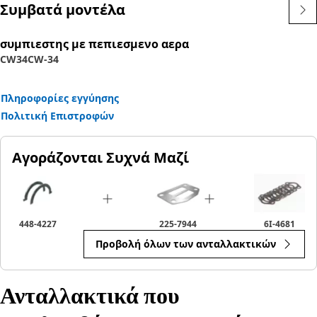
Συμβατά μοντέλα
Χαρακτηριστικά:
• Αντέχει σε ακραία αξονικά φορτία χωρίς παραμόρφωση
συμπιεστης με πεπιεσμενο αερα
• Σχεδιασμένο για να αντιστέκεται στη φθορά τριβής
CW34
CW-34
Εφαρμογές:
Το σετ ροδέλας στροφαλοφόρου χρησιμοποιείται για
Πληροφορίες εγγύησης
τακτική συντήρηση και αντικατάσταση φθαρμένων
Πολιτική Επιστροφών
ροδελών, ώστε να διασφαλίζεται η αποδοτική και
αξιόπιστη λειτουργία του στροφαλοφόρου άξονα.
Αγοράζονται Συχνά Μαζί
448-4227
225-7944
6I-4681
Προβολή όλων των ανταλλακτικών
Ανταλλακτικά που