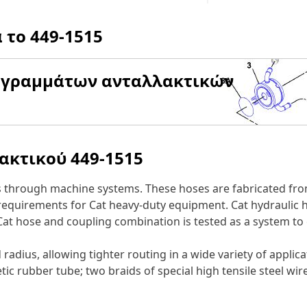
α το
449-1515
αγραμμάτων ανταλλακτικών
λακτικού
449-1515
s through machine systems. These hoses are fabricated fro
w requirements for Cat heavy-duty equipment. Cat hydraulic
 Cat hose and coupling combination is tested as a system to
adius, allowing tighter routing in a wide variety of applica
ic rubber tube; two braids of special high tensile steel wi