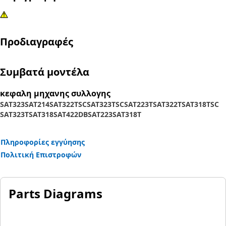
Προδιαγραφές
Συμβατά μοντέλα
κεφαλη μηχανης συλλογης
SAT323
SAT214
SAT322TSC
SAT323TSC
SAT223T
SAT322T
SAT318TSC
SAT323T
SAT318
SAT422DB
SAT223
SAT318T
Πληροφορίες εγγύησης
Πολιτική Επιστροφών
Parts Diagrams