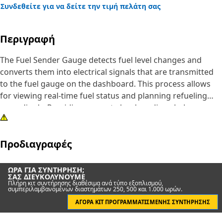
Συνδεθείτε για να δείτε την τιμή πελάτη σας
Περιγραφή
The Fuel Sender Gauge detects fuel level changes and
converts them into electrical signals that are transmitted
to the fuel gauge on the dashboard. This process allows
for viewing real-time fuel status and planning refueling
accordingly. Providing accurate level readings helps
prevent unexpected fuel depletion during operation. It
works continuously as fuel levels rise and fall, ensuring
Προδιαγραφές
consistent updates to the display system.
Attributes:
ΏΡΑ ΓΙΑ ΣΥΝΤΉΡΗΣΗ;
ΣΑΣ ΔΙΕΥΚΟΛΎΝΟΥΜΕ
• Provides input for fuel management and operational
Πλήρη κιτ συντήρησης διαθέσιμα ανά τύπο εξοπλισμού,
συμπεριλαμβανομένων διαστημάτων 250, 500 και 1.000 ωρών.
efficiency.
• Maintains consistent signal output for reliable readings.
ΑΓΟΡΆ ΚΙΤ ΠΡΟΓΡΑΜΜΑΤΙΣΜΈΝΗΣ ΣΥΝΤΉΡΗΣΗΣ
• Supports accurate fuel level indication for the operator.