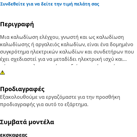
Συνδεθείτε για να δείτε την τιμή πελάτη σας
Περιγραφή
Μια καλωδίωση ελέγχου, γνωστή και ως καλωδίωση
καλωδίωσης ή αργαλειός καλωδίων, είναι ένα δομημένο
συγκρότημα ηλεκτρικών καλωδίων και συνδετήρων που
έχει σχεδιαστεί για να μεταδίδει ηλεκτρική ισχύ και
σήματα αποτελεσματικά και αξιόπιστα μέσα σε ένα
σύστημα. Παρέχει ένα ασφαλές μέσο σύνδεσης
εξαρτημάτων μπούμας εξασφαλίζοντας απρόσκοπτη
Προδιαγραφές
σύνδεση και διανομή ισχύος.
Εξακολουθούμε να εργαζόμαστε για την προσθήκη
Χαρακτηριστικά:
προδιαγραφής για αυτό το εξάρτημα.
• Προστατεύστε από κραδασμούς, τριβή και εισροή
υγρασίας και μειώστε τον κίνδυνο βραχυκύκλωσης
Συμβατά μοντέλα
• Εφοδιασμένο με πλεκτό περίβλημα μειώνει τη φθορά
και τη φθορά της μόνωσης
εκσκαφεας