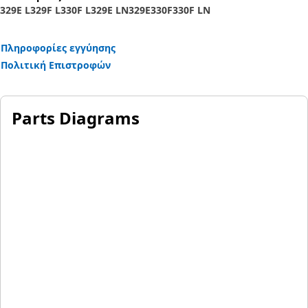
329E L
329F L
330F L
329E LN
329E
330F
330F LN
Εφαρμογές:
Μια καλωδίωση ελέγχου χρησιμοποιείται για την
Πληροφορίες εγγύησης
ασφαλή διαδρομή των καλωδίων και των καλωδίων που
Πολιτική Επιστροφών
είναι συνδεδεμένα στα εξαρτήματα της μπούμας.
Parts Diagrams