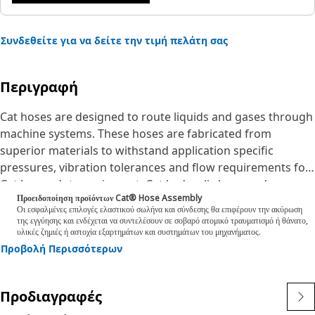
Συνδεθείτε για να δείτε την τιμή πελάτη σας
Περιγραφή
Cat hoses are designed to route liquids and gases through
machine systems. These hoses are fabricated from
superior materials to withstand application specific
pressures, vibration tolerances and flow requirements for
Cat heavy-duty equipment. Cat hydraulic hose and
Προειδοποίηση προϊόντων Cat® Hose Assembly
couplings are subjected to the most rigorous testing
Οι εσφαλμένες επιλογές ελαστικού σωλήνα και σύνδεσης θα επιφέρουν την ακύρωση
processes in the industry. Every Cat hose and coupling
της εγγύησης και ενδέχεται να συντελέσουν σε σοβαρό ατομικό τραυματισμό ή θάνατο,
υλικές ζημιές ή αστοχία εξαρτημάτων και συστημάτων του μηχανήματος.
combination is tested as a system to ensure a perfect fit
Προβολή Περισσότερων
that yields maximum safety and dependability. The Cat XT
ES hose line-up is designed and manufactured by
Caterpillar for high pressure hydraulic applications. These
Προδιαγραφές
range from 2500 to 6000 psi (17.5 to 42.0 MPa). The ES