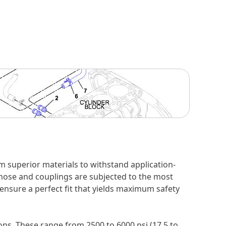
 superior materials to withstand application-
 hose and couplings are subjected to the most
 ensure a perfect fit that yields maximum safety
ons. These range from 2500 to 6000 psi (17.5 to