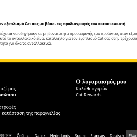
τον εξοπλισμό Cat σας με βάσει τις προδιαγραφές του κατασκευαστή.
έχεται να οδηγήσουν σε μη δυνατότητα προσαρμογής του προϊόντος στον εξοπλ
αυτό το ανταλλακτικό είναι κατάλληλο για τον εξοπλισμό Cat σας στην τρέχουσα
τητα για όλα τα ανταλλακτικά.
Ο λογαριασμός μου
μαζί μας
Καλάθι αγορών
ροσώπου
Cat Rewards
ς
ιστροφές
ν κατάσταση της παραγγελίας
繁體中文
Čeština
Dansk
Nederlands
Suomi
Français
Deutsch
Ελλη