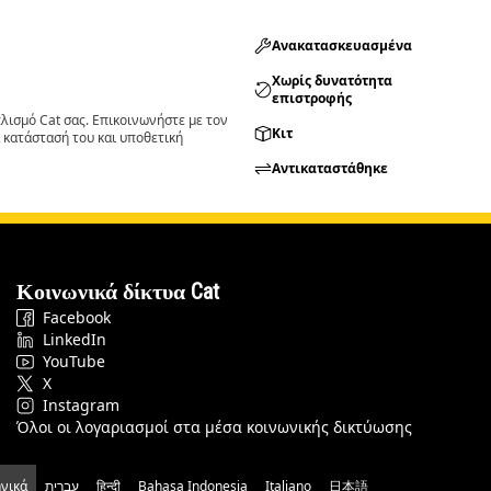
Ανακατασκευασμένα
Χωρίς δυνατότητα
επιστροφής
ισμό Cat σας. Επικοινωνήστε με τον
Κιτ
 κατάστασή του και υποθετική
Αντικαταστάθηκε
Κοινωνικά δίκτυα Cat
Facebook
LinkedIn
YouTube
X
Instagram
Όλοι οι λογαριασμοί στα μέσα κοινωνικής δικτύωσης
νικά
עברית
हिन्दी
Bahasa Indonesia
Italiano
日本語