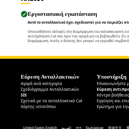
Εργοστασιακή εγκατάσταση
Αυτό το ανταλλακτικό έχει σχεδιαστεί για να ταιριάζει σ
Οποιεσδήποτε αλλαγές στη διαμόρφωση του κατασκευαστή ενδ
αντιπρόσωπο Cat σας πριν την αγορά για να βεβαιωθείτε ότι 
διαμόρφωση. Αυτός ο δείκτης δεν μπορεί να εγγυηθεί συμβατό
Εύρεση Ανταλλακτικών
Υποστήριξη
Αγορά ανά κατηγορία
Επικοινωνήστε 
Σχεδιάγραμμα Ανταλλακτικών
Εύρεση αντιπ
SIS
Κέντρο βοήθεια
Σχετικά με τα ανταλλακτικά Cat
Εγγύηση και επ
Χάρτης ιστοτόπου
Ερώτημα για τη
United States English
العربية
বাংলা
Български
简体中文