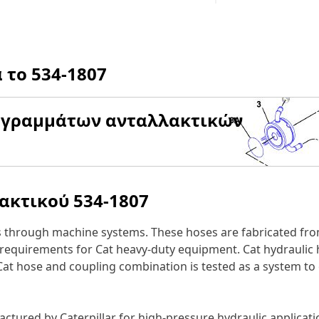
α το
534-1807
αγραμμάτων ανταλλακτικών
λακτικού
534-1807
s through machine systems. These hoses are fabricated from
ow requirements for Cat heavy-duty equipment. Cat hydraulic
 Cat hose and coupling combination is tested as a system to
ctured by Caterpillar for high-pressure hydraulic applicati