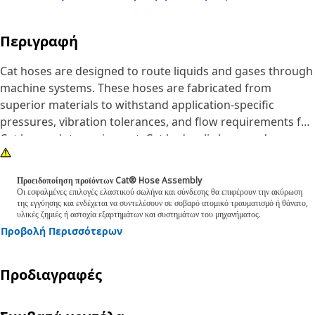
Περιγραφή
Cat hoses are designed to route liquids and gases through
machine systems. These hoses are fabricated from
superior materials to withstand application-specific
pressures, vibration tolerances, and flow requirements for
Cat heavy-duty equipment. Cat hydraulic hose and
couplings are subjected to the most rigorous testing
processes in the industry.
Προειδοποίηση προϊόντων Cat® Hose Assembly
Οι εσφαλμένες επιλογές ελαστικού σωλήνα και σύνδεσης θα επιφέρουν την ακύρωση
της εγγύησης και ενδέχεται να συντελέσουν σε σοβαρό ατομικό τραυματισμό ή θάνατο,
Every Cat hose and coupling combination is tested as a
υλικές ζημιές ή αστοχία εξαρτημάτων και συστημάτων του μηχανήματος.
system to ensure a perfect fit that yields maximum safety
Προβολή Περισσότερων
and dependability.
Προδιαγραφές