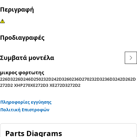
Περιγραφή
Προδιαγραφές
Συμβατά μοντέλα
μικρος φορτωτης
226D3
226D
246D
250
232D
242D3
260
236D
270
232D3
236D3
242D
262D
272D2 XHP
270XE
272D3 XE
272D3
272D2
Πληροφορίες εγγύησης
Πολιτική Επιστροφών
Parts Diagrams