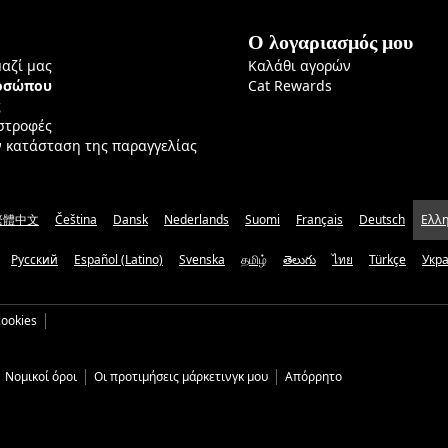
Ο λογαριασμός μου
μαζί μας
Καλάθι αγορών
ροσώπου
Cat Rewards
ς
ιστροφές
ν κατάσταση της παραγγελίας
繁體中文
Čeština
Dansk
Nederlands
Suomi
Français
Deutsch
Ελλη
Русский
Español (Latino)
Svenska
தமிழ்
తెలుగు
ไทย
Türkçe
Укр
ookies
Νομικοί όροι
Οι προτιμήσεις μάρκετινγκ μου
Απόρρητο