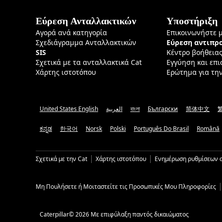
Εύρεση Ανταλλακτικών
Υποστήριξη
Αγορά ανά κατηγορία
Επικοινωνήστε 
Σχεδιάγραμμα Ανταλλακτικών
Εύρεση αντιπ
SIS
Κέντρο βοήθεια
Σχετικά με τα ανταλλακτικά Cat
Εγγύηση και επ
Χάρτης ιστοτόπου
Ερώτημα για τη
United States English
العربية
বাংলা
Български
简体中文
ಕನ್ನಡ
한국어
Norsk
Polski
Português Do Brasil
Română
Σχετικά με την Cat
Χάρτης ιστοτόπου
Ενημέρωση ρυθμίσεων c
Μη Πουλήσετε ή Μοιταστείτε τις Προσωπικές Μου Πληροφορίες
Caterpillar© 2026 Με επιφύλαξη παντός δικαιώματος